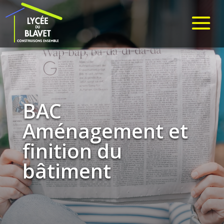
BAC
Aménagement et
finition du
bâtiment