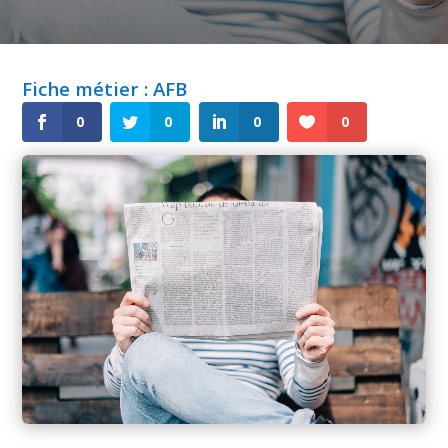
Fiche métier : AFB
0
0
0
0