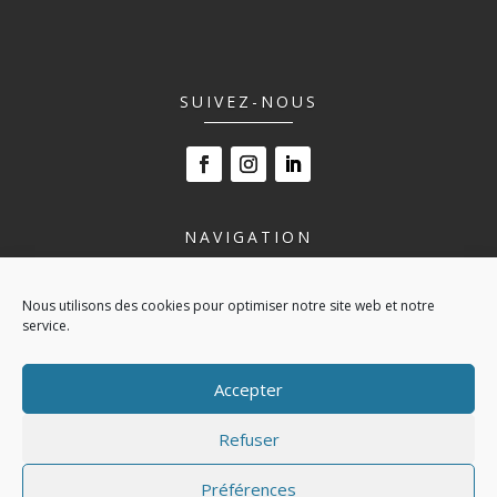
SUIVEZ-NOUS
NAVIGATION
LE LYCÉE
Nous utilisons des cookies pour optimiser notre site web et notre
NOS FORMATIONS
service.
VIVRE AU LYCÉE
ESPACE ENTREPRISE
Accepter
ACTUALITÉS
CONTACT
Refuser
POLITIQUE DE COOKIES (UE)
Préférences