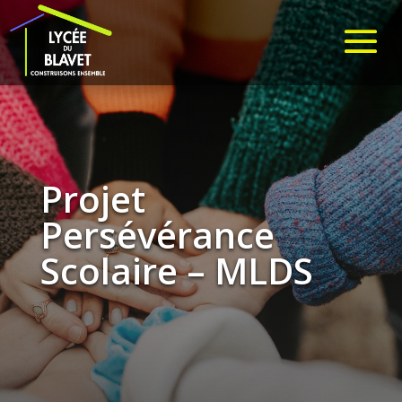
Projet
Persévérance
Scolaire – MLDS