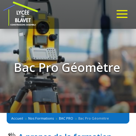
Bac Pro Géomètre
Accueil
Nos Formations
BAC PRO
Bac Pro Géomètre
5
5
5