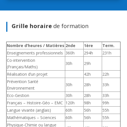
Grille horaire
de formation
Nombre d’heures / Matières
2nde
1ère
Term.
Enseignements professionnels
360h
294h
231h
Co-intervention
30h
29h
(Français/Maths)
Réalisation d’un projet
42h
22h
Prévention Santé
30h
28h
33h
Environnement
Eco-Gestion
30h
28h
33h
Français – Histoire-Géo – EMC
120h
98h
99h
Langue vivante (anglais)
60h
56h
55h
Mathématiques – Sciences
60h
56h
55h
Physique-Chimie ou langue