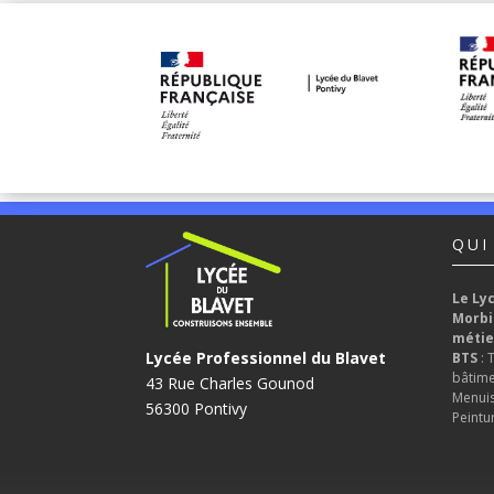
QUI
Le Ly
Morbi
métie
Lycée Professionnel du Blavet
BTS
: 
bâtime
43 Rue Charles Gounod
Menuise
56300 Pontivy
Peintur