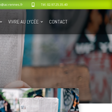
n@ac-rennes.fr
Tél.
02.97.25.35.40

VIVRE AU LYCÉE
CONTACT