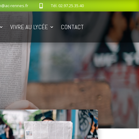
n@ac-rennes.fr
Tél.
02.97.25.35.40

VIVRE AU LYCÉE
CONTACT