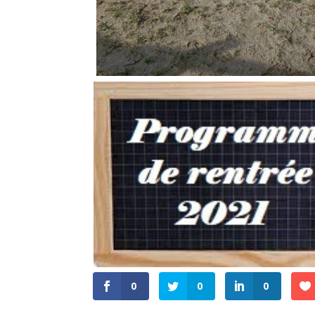
0
0
0