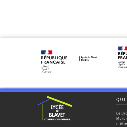
QUI
Le Ly
Morbi
métie