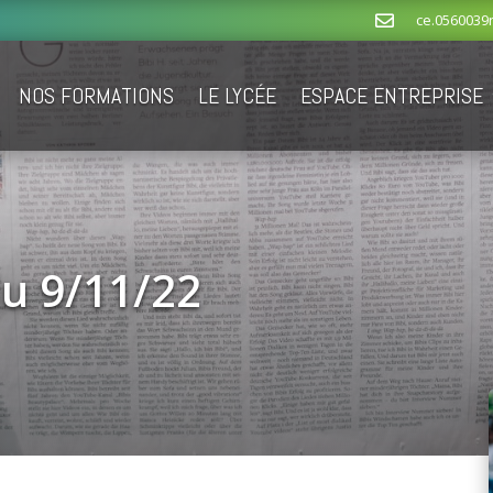
ce.0560039

NOS FORMATIONS
LE LYCÉE
ESPACE ENTREPRISE
du 9/11/22