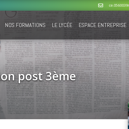
ce.0560039

NOS FORMATIONS
LE LYCÉE
ESPACE ENTREPRISE
tion post 3ème