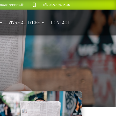
n@ac-rennes.fr
Tél.
02.97.25.35.40

VIVRE AU LYCÉE
CONTACT