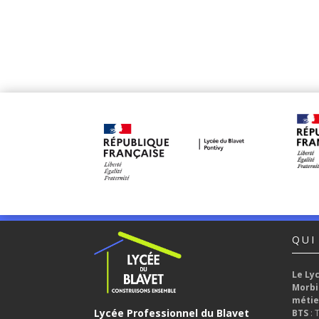
QUI
Le Ly
Morbi
métie
Lycée Professionnel du Blavet
BTS
: 