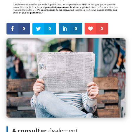
0
0
0
0
A consulter
également