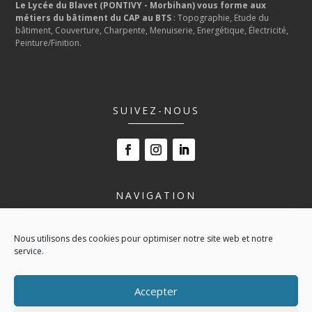
Le Lycée du Blavet (PONTIVY - Morbihan) vous forme aux
métiers du bâtiment du CAP au BTS
: Topographie, Etude du
bâtiment, Couverture, Charpente, Menuiserie, Energétique, Électricité,
Peinture/Finition.
SUIVEZ-NOUS
NAVIGATION
LE LYCÉE
Nous utilisons des cookies pour optimiser notre site web et notre
NOS FORMATIONS
service.
VIVRE AU LYCÉE
ESPACE ENTREPRISE
Accepter
ACTUALITÉS