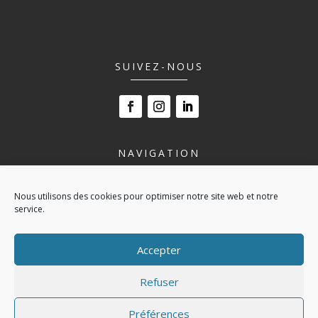
SUIVEZ-NOUS
NAVIGATION
LE LYCÉE
Nous utilisons des cookies pour optimiser notre site web et notre
NOS FORMATIONS
service.
VIVRE AU LYCÉE
ESPACE ENTREPRISE
Accepter
ACTUALITÉS
CONTACT
Refuser
POLITIQUE DE COOKIES (UE)
Préférences