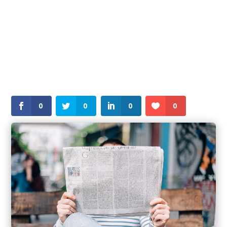
En raison d’un mouvement de grève,
l’internat est fermé pour la nuit de mardi à
mercredi.
En conséquence, les internes rentrent chez
eux
mardi 5 février après les cours.
0
0
0
0