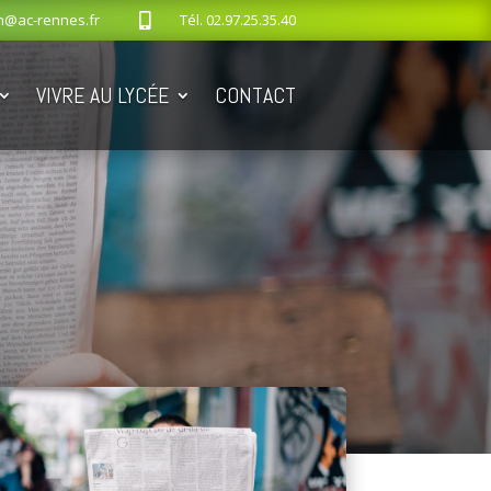
n@ac-rennes.fr
Tél.
02.97.25.35.40

VIVRE AU LYCÉE
CONTACT