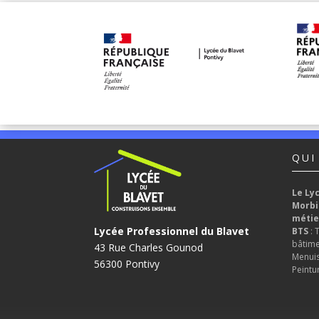
QUI
Le Ly
Morbi
métie
Lycée Professionnel du Blavet
BTS
: 
bâtime
43 Rue Charles Gounod
Menuise
56300 Pontivy
Peintur