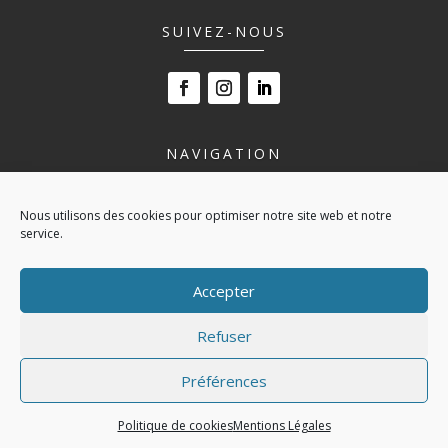
SUIVEZ-NOUS
NAVIGATION
LE LYCÉE
Nous utilisons des cookies pour optimiser notre site web et notre
NOS FORMATIONS
service.
VIVRE AU LYCÉE
ESPACE ENTREPRISE
Accepter
ACTUALITÉS
CONTACT
Refuser
POLITIQUE DE COOKIES (UE)
Préférences
© 2024
LP BLAVET
|
MENTIONS LÉGALES
Politique de cookies
Mentions Légales
RÉALISATION
GRAPHIKUP