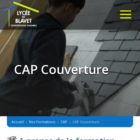
CAP Couverture
Accueil
Nos Formations
CAP
CAP Couverture
5
5
5