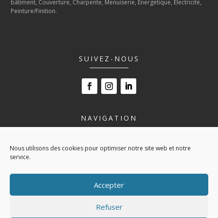
bâtiment, Couverture, Charpente, Menuiserie, Energétique, Électricité,
Peinture/Finition.
SUIVEZ-NOUS
NAVIGATION
LE LYCÉE
Nous utilisons des cookies pour optimiser notre site web et notre
NOS FORMATIONS
service.
VIVRE AU LYCÉE
ESPACE ENTREPRISE
Accepter
ACTUALITÉS
CONTACT
Refuser
POLITIQUE DE COOKIES (UE)