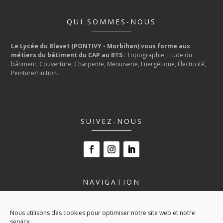
QUI SOMMES-NOUS
Le Lycée du Blavet (PONTIVY - Morbihan) vous forme aux
métiers du bâtiment du CAP au BTS
: Topographie, Etude du
bâtiment, Couverture, Charpente, Menuiserie, Energétique, Électricité,
Peinture/Finition.
SUIVEZ-NOUS
NAVIGATION
LE LYCÉE
Nous utilisons des cookies pour optimiser notre site web et notre
NOS FORMATIONS
service.