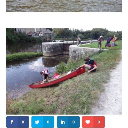
0
0
0
0