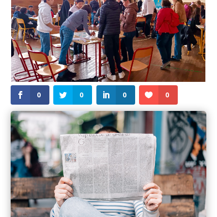
0
0
0
0