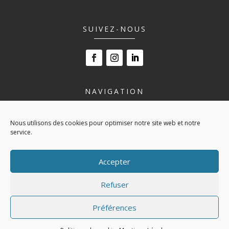
SUIVEZ-NOUS
NAVIGATION
LE LYCÉE
Nous utilisons des cookies pour optimiser notre site web et notre
NOS FORMATIONS
service.
VIVRE AU LYCÉE
ESPACE ENTREPRISE
Accepter
ACTUALITÉS
CONTACT
Refuser
POLITIQUE DE COOKIES (UE)
Préférences
© 2024
LP BLAVET
|
MENTIONS LÉGALES