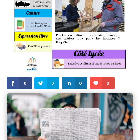
0
0
0
0