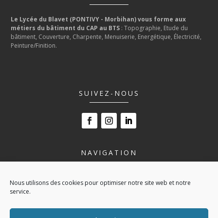
Le Lycée du Blavet (PONTIVY - Morbihan) vous forme aux
métiers du bâtiment du CAP au BTS
: Topographie, Etude du
bâtiment, Couverture, Charpente, Menuiserie, Energétique, Électricité,
Peinture/Finition.
SUIVEZ-NOUS
NAVIGATION
LE LYCÉE
Nous utilisons des cookies pour optimiser notre site web et notre
NOS FORMATIONS
service.
VIVRE AU LYCÉE
ESPACE ENTREPRISE