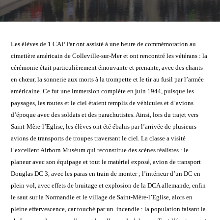
Les élèves de 1 CAP Par ont assisté à une heure de commémoration au
cimetière américain de Colleville-sur-Mer et ont rencontré les vétérans : la
cérémonie était particulièrement émouvante et prenante, avec des chants
en chœur, la sonnerie aux morts à la trompette et le tir au fusil par l’armée
américaine. Ce fut une immersion complète en juin 1944, puisque les
paysages, les routes et le ciel étaient remplis de véhicules et d’avions
d’époque avec des soldats et des parachutistes. Ainsi, lors du trajet vers
Saint-Mère-l’Eglise, les élèves ont été ébahis par l’arrivée de plusieurs
avions de transports de troupes traversant le ciel. La classe a visité
l’excellent Airborn Muséum qui reconstitue des scènes réalistes : le
planeur avec son équipage et tout le matériel exposé, avion de transport
Douglas DC 3, avec les paras en train de monter ; l’intérieur d’un DC en
plein vol, avec effets de bruitage et explosion de la DCA allemande, enfin
le saut sur la Normandie et le village de Saint-Mère-l’Eglise, alors en
pleine effervescence, car touché par un incendie : la population faisant la