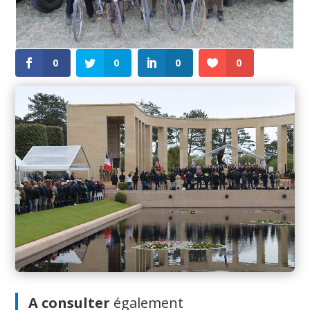
0
0
0
0
A consulter
également