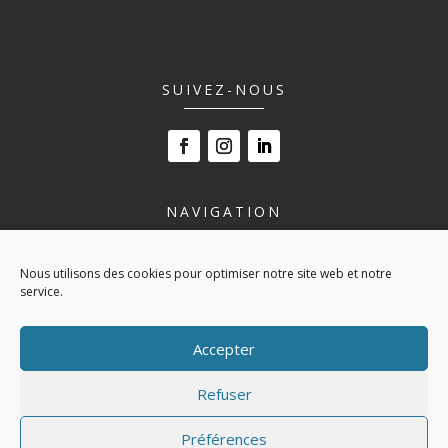
SUIVEZ-NOUS
NAVIGATION
LE LYCÉE
Nous utilisons des cookies pour optimiser notre site web et notre
NOS FORMATIONS
service.
VIVRE AU LYCÉE
ESPACE ENTREPRISE
Accepter
ACTUALITÉS
CONTACT
Refuser
POLITIQUE DE COOKIES (UE)
Préférences