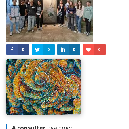
0
0
0
0
A consulter
également