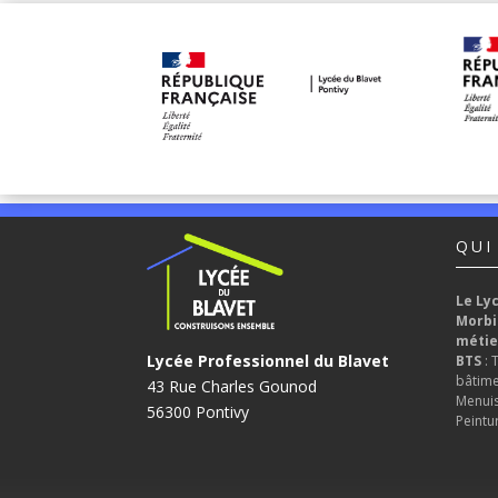
QUI
Le Ly
Morbi
métie
Lycée Professionnel du Blavet
BTS
: 
bâtime
43 Rue Charles Gounod
Menuise
56300 Pontivy
Peintur