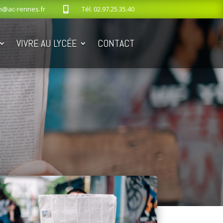
n@ac-rennes.fr
Tél.
02.97.25.35.40

VIVRE AU LYCÉE
CONTACT