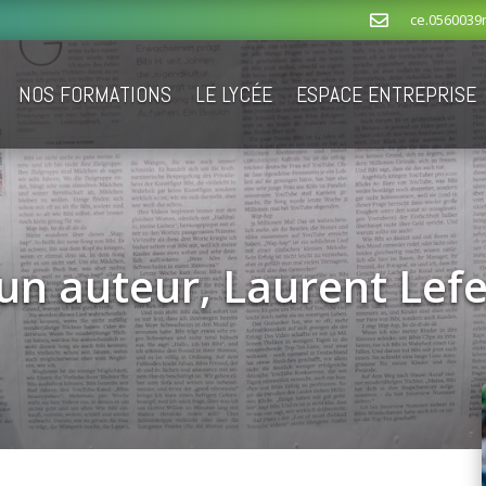
ce.0560039

NOS FORMATIONS
LE LYCÉE
ESPACE ENTREPRISE
un auteur, Laurent Lef