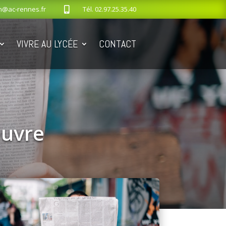
n@ac-rennes.fr
Tél.
02.97.25.35.40

VIVRE AU LYCÉE
CONTACT
euvre